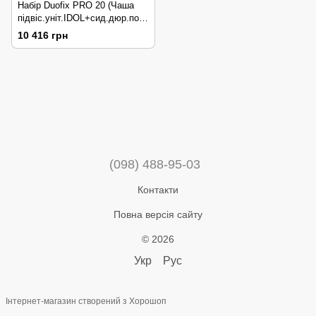
Набір Duofix PRO 20 (Чаша
підвіс.уніт.IDOL+сид.дюр.пов.
пад+інст.с-ма DUOFIX 2в1 +
10 416 грн
DELTA01 хром.гл)
118.315.21.2
(098) 488-95-03
Контакти
Повна версія сайту
© 2026
Укр
Рус
Інтернет-магазин створений з Хорошоп