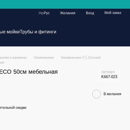
Мой заказ
Укр
Рус
Желания
Вход
ые мойки
Трубы и фитинги
ьники и раковины
Умывальники
Умывальники 🇵🇱Cersanit
ная
TECO 50см мебельная
Артикул
K667-023
В желания
тельной скидки