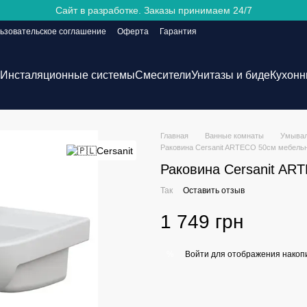
Сайт в разработке. Заказы принимаем 24/7
ьзовательское соглашение
Оферта
Гарантия
Инсталяционные системы
Смесители
Унитазы и биде
Кухонн
Главная
Ванные комнаты
Умывал
Раковина Cersanit ARTECO 50см мебель
Раковина Cersanit AR
Так
Оставить отзыв
1 749 грн
Войти
для отображения накопи
%