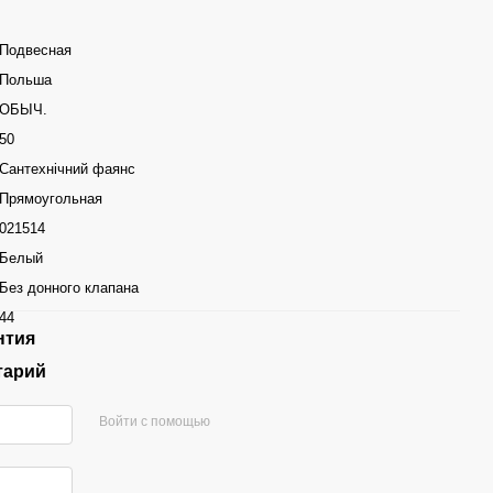
Подвесная
Польша
ОБЫЧ.
50
Сантехнічний фаянс
Прямоугольная
021514
Белый
Без донного клапана
44
нтия
тарий
Войти с помощью