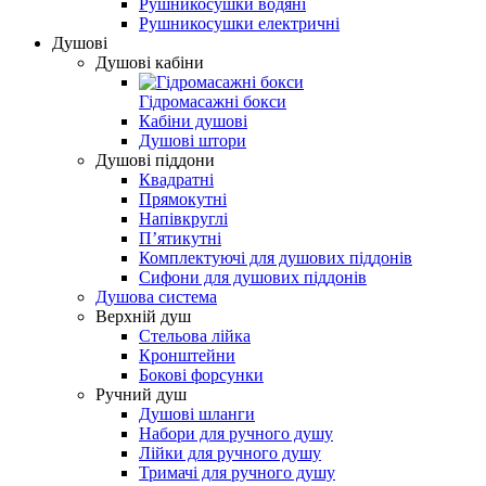
Рушникосушки водяні
Рушникосушки електричні
Душові
Душові кабіни
Гідромасажні бокси
Кабіни душові
Душові штори
Душові піддони
Квадратні
Прямокутні
Напівкруглі
Пʼятикутні
Комплектуючі для душових піддонів
Сифони для душових піддонів
Душова система
Верхній душ
Стельова лійка
Кронштейни
Бокові форсунки
Ручний душ
Душові шланги
Набори для ручного душу
Лійки для ручного душу
Тримачі для ручного душу