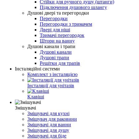
Стійки для ручного душу (штанги)
Підключення душового шлангу
Душові двері та перегородки
Перегородки
Перегородки з тримачем
Двері для ніші
Тримачі перегородок
Штори на ванну
Душові канали і трапи
Душові канали
Душові трапи
Решітки для трапів
Інсталяційні системи
Комплект з інсталяцією
Інсталяції для унітазів
Клавіші
Змішувачі
Змішувачі для кухні
Змішувач для раковини
Змішувачі для ванни
Змішувачі для душу
Змішувачі для біде