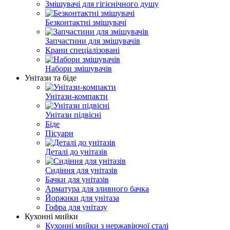
Змішувачі для гігієнічного душу
Безконтактні змішувачі
Запчастини для змішувачів
Крани спеціалізовані
Набори змішувачів
Унітази та біде
Унітази-компакти
Унітази підвісні
Біде
Пісуари
Деталі до унітазів
Сидіння для унітазів
Бачки для унітазів
Арматура для зливного бачка
Йоржики для унітаза
Гофра для унітазу
Кухонні мийки
Кухонні мийки з нержавіючої сталі