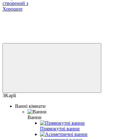
створений з
Хорошоп
3Kapli
Ванні кімнати
Ванни
Прямокутні ванни
Асиметричні ванни