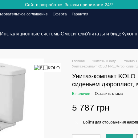
Сайт в разработке. Заказы принимаем 24/7
ьзовательское соглашение
Оферта
Гарантия
Инсталяционные системы
Смесители
Унитазы и биде
Кухонн
Главная
Унитазы и биде
Унитазы
Унитаз-компакт KOLO FREJA гор. слив, 3/
Унитаз-компакт KOLO F
сиденьем дюропласт, 
В наличии
Оставить отзыв
5 787 грн
Войти
для отображения накопи
%