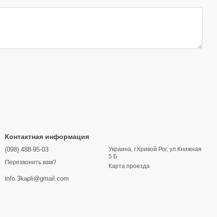
Контактная информация
(098) 488-95-03
Украина, г.Кривой Рог, ул.Книжная
5 Б
Перезвонить вам?
Карта проезда
info.3kapli@gmail.com