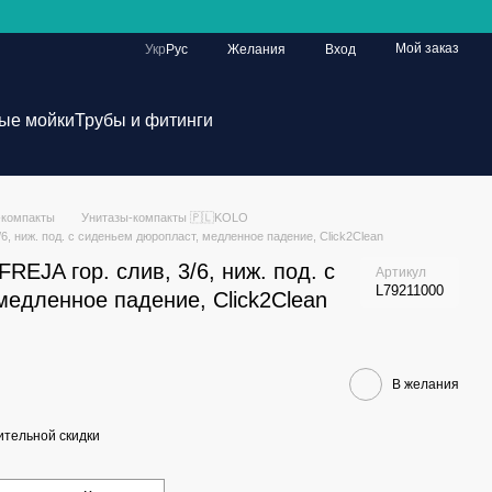
Мой заказ
Укр
Рус
Желания
Вход
ые мойки
Трубы и фитинги
-компакты
Унитазы-компакты 🇵🇱KOLO
6, ниж. под. с сиденьем дюропласт, медленное падение, Click2Clean
REJA гор. слив, 3/6, ниж. под. с
Артикул
L79211000
медленное падение, Click2Clean
В желания
тельной скидки