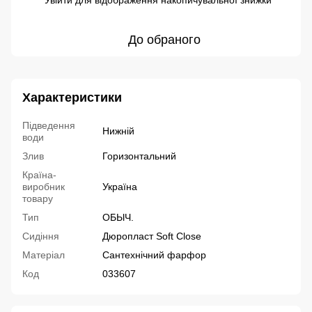
Увійти
для відображення накопичувальної знижки
До обраного
Характеристики
Підведення
Нижній
води
Злив
Горизонтальний
Країна-
виробник
Україна
товару
Тип
ОБЫЧ.
Сидіння
Дюропласт Soft Close
Матеріал
Сантехнічний фарфор
Код
033607