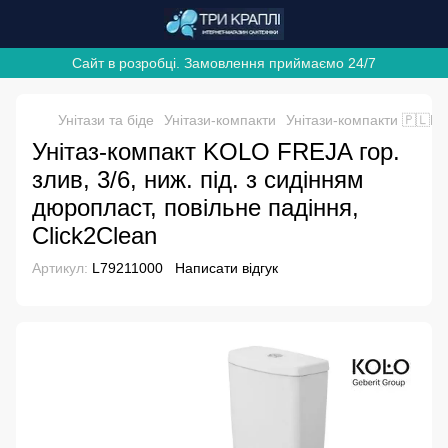
Сайт в розробці. Замовлення приймаємо 24/7
Унітази та біде
Унітази-компакти
Унітази-компакти 🇵🇱K
Унітаз-компакт KOLO FREJA гор.
злив, 3/6, ниж. під. з сидінням
дюропласт, повільне падіння,
Click2Clean
Артикул:
L79211000
Написати відгук