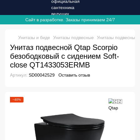
Сайт в разработке. Заказы принимаем 24/7
Унитазы и биде
Унитазы подвесные
Унитазы подвесные 
Унитаз подвесной Qtap Scorpio
безободковый с сидением Soft-
close QT1433053ERMB
Артикул:
SD00042529
Оставить отзыв
−40%