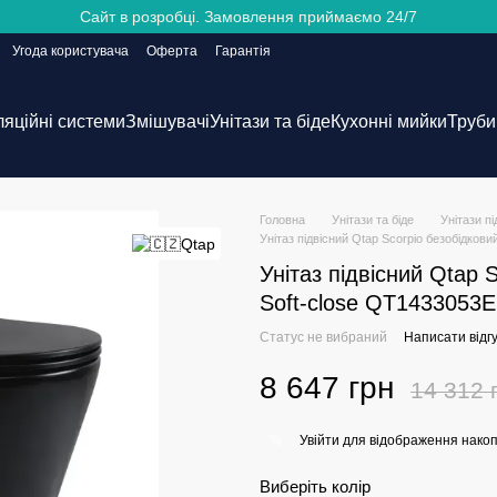
Сайт в розробці. Замовлення приймаємо 24/7
Угода користувача
Оферта
Гарантія
ляційні системи
Змішувачі
Унітази та біде
Кухонні мийки
Труби 
Головна
Унітази та біде
Унітази пі
Унітаз підвісний Qtap Scorpio безобідков
Унітаз підвісний Qtap 
Soft-close QT143305
Статус не вибраний
Написати відгу
8 647 грн
14 312 
Увійти
для відображення накоп
%
Виберіть колір