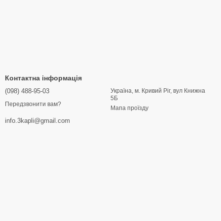
Контактна інформація
(098) 488-95-03
Україна, м. Кривий Ріг, вул Книжна
5Б
Передзвонити вам?
Мапа проїзду
info.3kapli@gmail.com