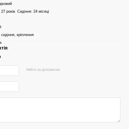
ідковий
: 27 років. Сидіння: 24 місяці
й
, сидіння, кріплення
а
нтія
р
Увійти за допомогою