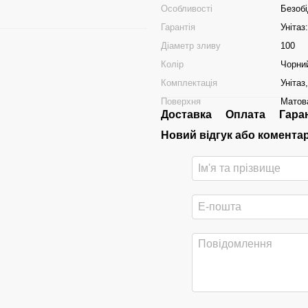
Особливості
Безоб
Гарантія
Унітаз
Діаметр зливу
100
Колір
Чорни
Комплектація
Унітаз
Поверхня
Матов
Доставка
Оплата
Гара
Новий відгук або комента