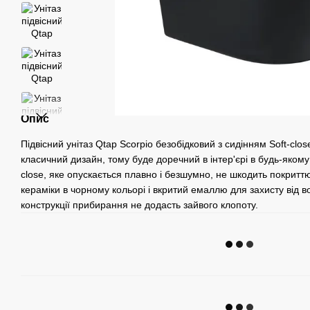
Опис
Підвісний унітаз Qtap Scorpio безобідковий з сидінням Soft-c
класичний дизайн, тому буде доречний в інтер'єрі в будь-якому 
close, яке опускається плавно і безшумно, не шкодить покриттю
кераміки в чорному кольорі і вкритий емаллю для захисту від во
конструкції прибирання не додасть зайвого клопоту.