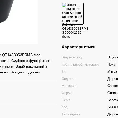
Характеристики
lose QT1433053ERMB має
Вид монтажу
Підвіс
стилі. Сидіння з функцією soft
Країна-виробник товару
Чехія
 унітазу. Виріб виконаний з
Тип
Унітаз
логи. Завдяки підвісній
Сидіння
Дюропл
Матеріал
Сантех
Форма
Оваль
Серія
Scorpi
Код
SD000
Тип сидіння
Дюроп