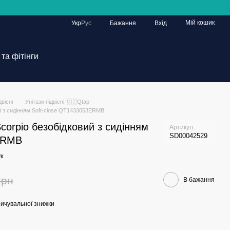
Мій кошик
Укр
Рус
Бажання
Вхід
та фітінги
двісні
Унітази підвісні 🇨🇿Qtap
ий з сидінням Soft-close QT1433053ERMB
Scorpio безобідковий з сидінням
Артикул
SD00042529
3ERMB
к
грн
В бажання
ичувальної знижки