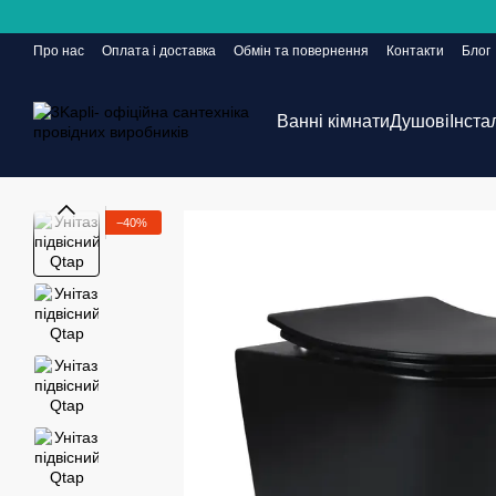
Перейти до основного контенту
Про нас
Оплата і доставка
Обмін та повернення
Контакти
Блог
Сайт ще в розробці, але замовлення приймаються 24/7
Ванні кімнати
Душові
Інста
−40%