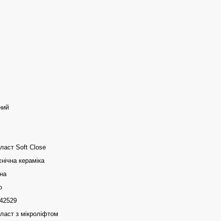
ний
аст Soft Close
нічна кераміка
на
o
42529
ласт з мікроліфтом