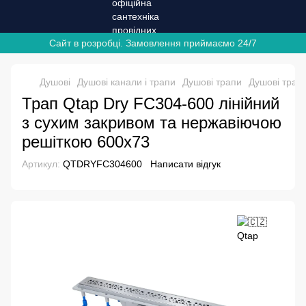
Сайт в розробці. Замовлення приймаємо 24/7
Душові
Душові канали і трапи
Душові трапи
Душові трап
Трап Qtap Dry FC304-600 лінійний
з сухим закривом та нержавіючою
решіткою 600х73
Артикул:
QTDRYFC304600
Написати відгук