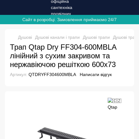
Сайт в розробці. Замовлення приймаємо 24/7
Душові
Душові канали і трапи
Душові трапи
Душові трап
Трап Qtap Dry FF304-600MBLA
лінійний з сухим закривом та
нержавіючою решіткою 600х73
Артикул:
QTDRYFF304600MBLA
Написати відгук