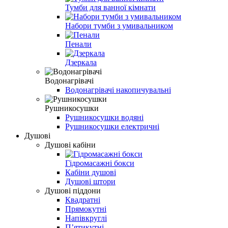
Тумби для ванної кімнати
Набори тумби з умивальником
Пенали
Дзеркала
Водонагрівачі
Водонагрівачі накопичувальні
Рушникосушки
Рушникосушки водяні
Рушникосушки електричні
Душові
Душові кабіни
Гідромасажні бокси
Кабіни душові
Душові штори
Душові піддони
Квадратні
Прямокутні
Напівкруглі
Пʼятикутні