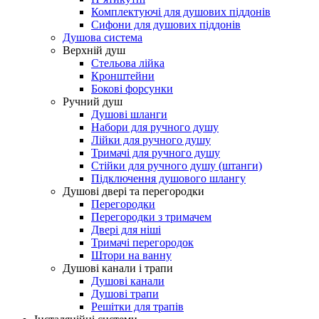
Комплектуючі для душових піддонів
Сифони для душових піддонів
Душова система
Верхній душ
Стельова лійка
Кронштейни
Бокові форсунки
Ручний душ
Душові шланги
Набори для ручного душу
Лійки для ручного душу
Тримачі для ручного душу
Стійки для ручного душу (штанги)
Підключення душового шлангу
Душові двері та перегородки
Перегородки
Перегородки з тримачем
Двері для ніші
Тримачі перегородок
Штори на ванну
Душові канали і трапи
Душові канали
Душові трапи
Решітки для трапів