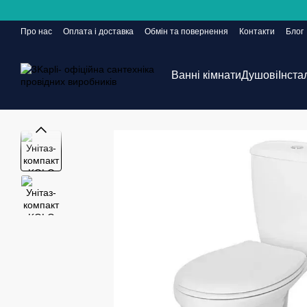
Перейти до основного контенту
Про нас
Оплата і доставка
Обмін та повернення
Контакти
Блог
Сайт ще в розробці, але замовлення приймаються 24/7
Ванні кімнати
Душові
Інста