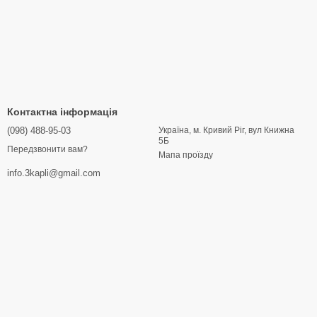
Контактна інформація
(098) 488-95-03
Україна, м. Кривий Ріг, вул Книжна
5Б
Передзвонити вам?
Мапа проїзду
info.3kapli@gmail.com