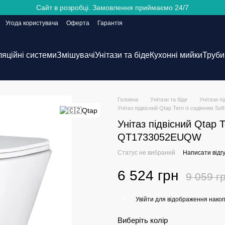
Сайт в розробці. Замовлення приймаємо 24/7
Угода користувача
Оферта
Гарантія
ляційні системи
Змішувачі
Унітази та біде
Кухонні мийки
Труби 
Головна
Унітази та біде
Унітази пі
Унітаз підвісний Qtap Tern із сидінням 
Унітаз підвісний Qtap T
QT1733052EUQW
Статус не вибраний
Написати відгу
6 524 грн
9 059 г
Увійти
для відображення накоп
%
Виберіть колір