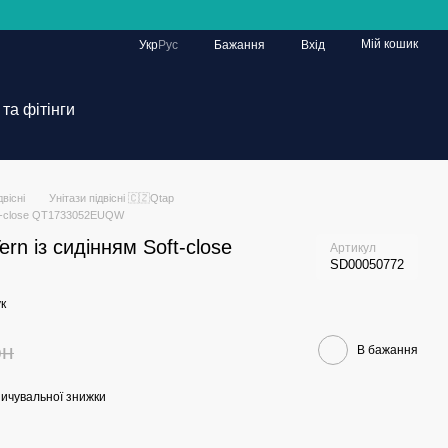
Мій кошик
Укр
Рус
Бажання
Вхід
та фітінги
двісні
Унітази підвісні 🇨🇿Qtap
Soft-close QT1733052EUQW
ern із сидінням Soft-close
Артикул
SD00050772
к
рн
В бажання
ичувальної знижки