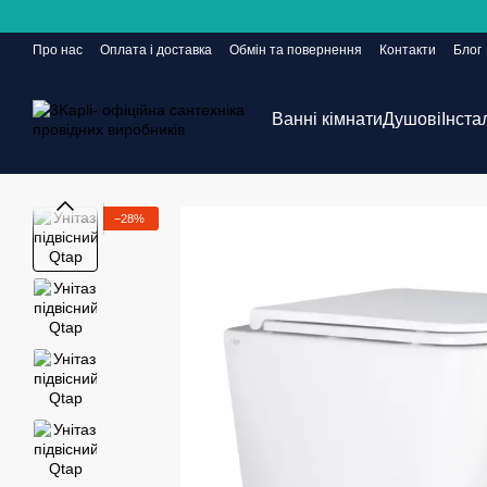
Перейти до основного контенту
Про нас
Оплата і доставка
Обмін та повернення
Контакти
Блог
Сайт ще в розробці, але замовлення приймаються 24/7
Ванні кімнати
Душові
Інста
−28%