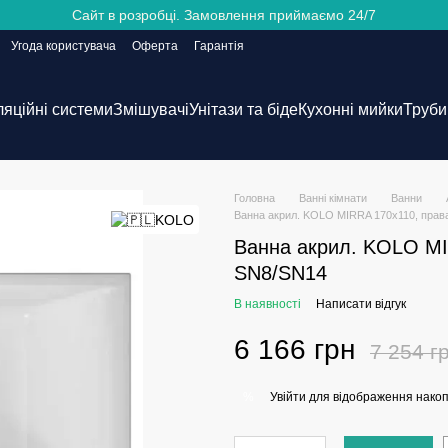
Сайт в розробці. Замовлення приймаємо 24/7
Угода користувача
Оферта
Гарантія
ляційні системи
Змішувачі
Унітази та біде
Кухонні мийки
Труби 
Головна
Ванні кімнати
Ванни
Ванна акрил. KOLO MIRRA 170х110, прав
Ванна акрил. KOLO MI
SN8/SN14
В наявності
Написати відгук
6 166 грн
7 254 г
Увійти
для відображення накоп
%