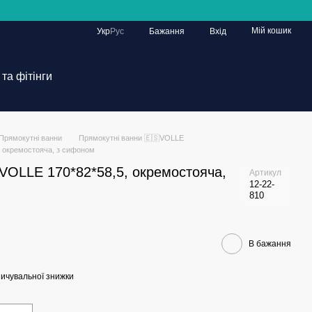
Мій кошик
Укр
Рус
Бажання
Вхід
та фітінги
Прямокутні ванни
Прямокутні ванни 🇪🇸VOLLE
, окремостояча, з сифоном
VOLLE 170*82*58,5, окремостояча,
Артикул
12-22-
810
В бажання
ичувальної знижки