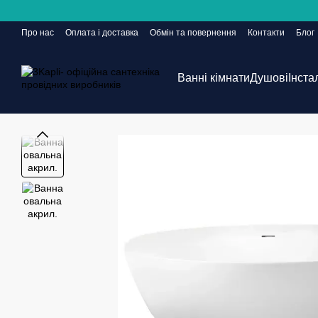
Перейти до основного контенту
Про нас
Оплата і доставка
Обмін та повернення
Контакти
Блог
Сайт ще в розробці, але замовлення приймаються 24/7
Ванні кімнати
Душові
Інста