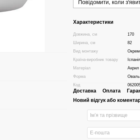
Повідомити, коли з'яви
Характеристики
Довжина, см
170
Ширина, см
82
Вид монтажу
Окрем
Країна-виробник товару
Іспані
Матеріал
Акрил
Форма
Оваль
Код
06200
Доставка
Оплата
Гара
Новий відгук або комента