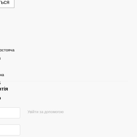
ться
остояча
я
на
5
нтія
р
Увійти за допомогою