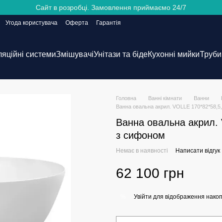
Сайт в розробці. Замовлення приймаємо 24/7
Угода користувача
Оферта
Гарантія
ляційні системи
Змішувачі
Унітази та біде
Кухонні мийки
Труби 
Головна
Ванні кімнати
Ванни
Ванна овальна акрил. VOLLE 170*82*58,5
Ванна овальна акрил. 
з сифоном
Немає в наявності
Написати відгук
62 100 грн
Увійти
для відображення накоп
%