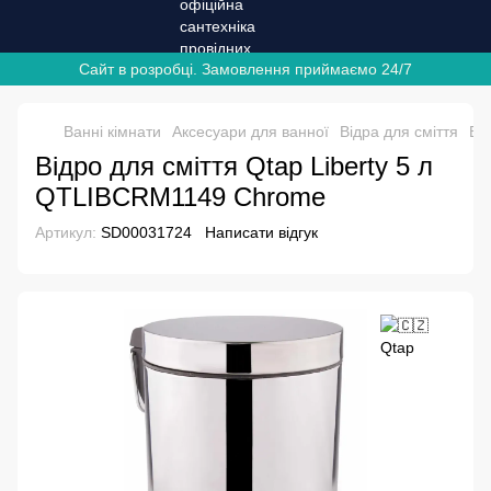
Сайт в розробці. Замовлення приймаємо 24/7
Ванні кімнати
Аксесуари для ванної
Відра для сміття
Ві
Відро для сміття Qtap Liberty 5 л
QTLIBCRM1149 Chrome
Артикул:
SD00031724
Написати відгук