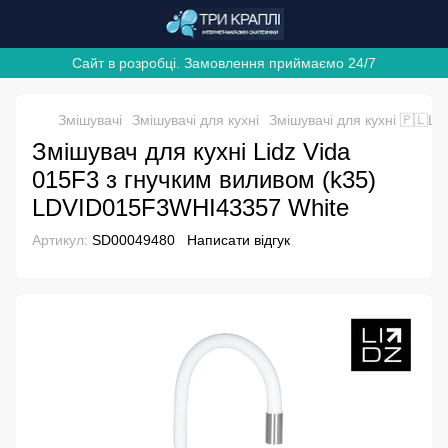
Сайт в розробці. Замовлення приймаємо 24/7
Змішувачі
Змішувачі для кухні
Змішувачі для кухні 🇵🇱Lid
Змішувач для кухні Lidz Vida
015F3 з гнучким виливом (k35)
LDVID015F3WHI43357 White
Артикул:
SD00049480
Написати відгук