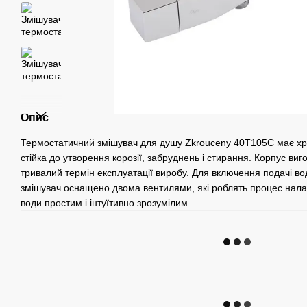
Опис
Термостатичний змішувач для душу Zkrouceny 40T105C має х
стійка до утворення корозії, забруднень і стирання. Корпус виг
тривалий термін експлуатації виробу. Для включення подачі в
змішувач оснащено двома вентилями, які роблять процес нал
води простим і інтуїтивно зрозумілим.