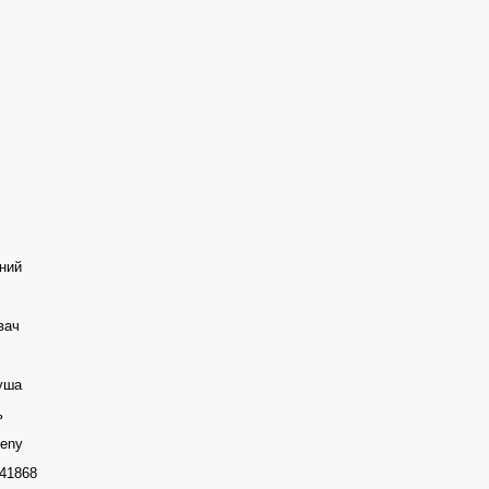
ний
вач
уша
ь
ceny
41868