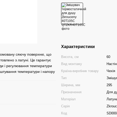
Характеристики
ромовану сяючу поверхню, що
Висота, см
60
отовлено з латуні. Це гарантує
Вид монтажу
Настін
оди і регулювання температури
Країна-виробник товару
Чехія
аштування температури і напору
Тип
Змішу
Ширина, мм
295
Призначення
Для д
Матеріал
Латун
Серія
Zkrou
Код
SD000