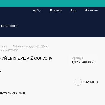
Мій кошик
Укр
Рус
Бажання
Вхід
та фітінги
я душу
Змішувачі для душу 🇨🇿Qtap
ouceny 40T105C
ний для душу Zkrouceny
Артикул
QTZKR40T105C
к
В бажання
ичувальної знижки