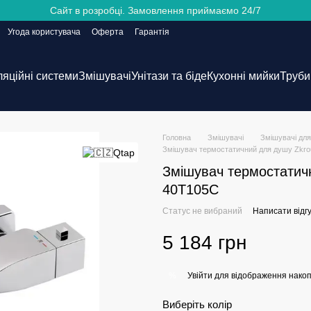
Сайт в розробці. Замовлення приймаємо 24/7
Угода користувача
Оферта
Гарантія
ляційні системи
Змішувачі
Унітази та біде
Кухонні мийки
Труби 
Головна
Змішувачі
Змішувачі дл
Змішувач термостатичний для душу Zkr
Змішувач термостатич
40T105C
Статус не вибраний
Написати відгу
5 184 грн
Увійти
для відображення накоп
%
Виберіть колір