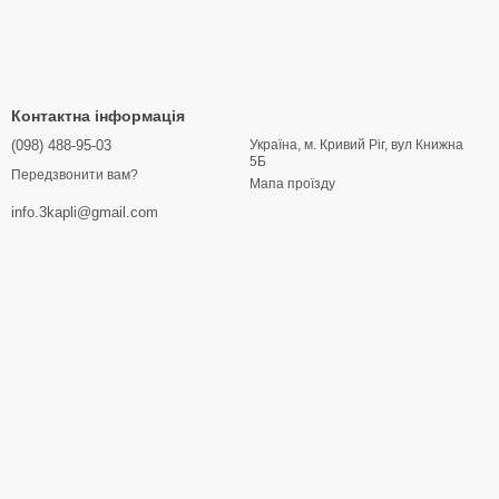
Контактна інформація
(098) 488-95-03
Україна, м. Кривий Ріг, вул Книжна
5Б
Передзвонити вам?
Мапа проїзду
info.3kapli@gmail.com