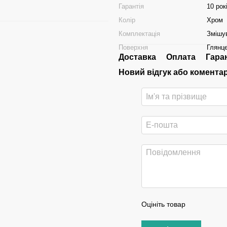
Гарантія
10 рок
Колір
Хром
Комплектація
Змішув
Поверхня
Глянц
Доставка
Оплата
Гара
Новий відгук або комента
Оцініть товар