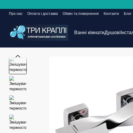
Перейти до основного контенту
Про нас
Оплата і доставка
Обмін та повернення
Контакти
Блог
Сайт ще в розробці, але замовлення приймаються 24/7
Ванні кімнати
Душові
Інста