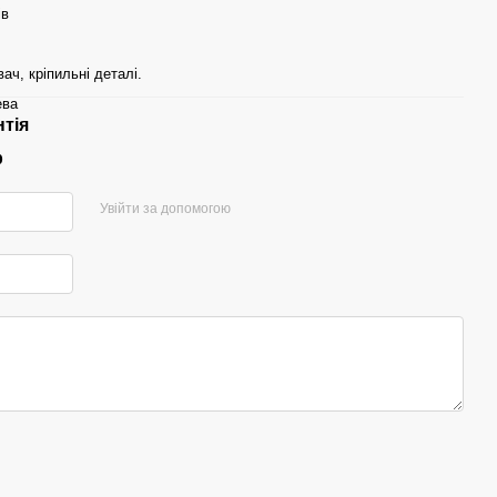
ів
ач, кріпильні деталі.
ева
нтія
р
Увійти за допомогою