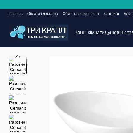
Перейти до основного контенту
Про нас
Оплата і доставка
Обмін та повернення
Контакти
Блог
Сайт ще в розробці, але замовлення приймаються 24/7
Ванні кімнати
Душові
Інста