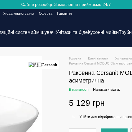
Сайт в розробці. Замовлення приймаємо 24/7
Угода користувача
Оферта
Гарантія
ляційні системи
Змішувачі
Унітази та біде
Кухонні мийки
Труби 
Головна
Ванні кімнати
Умивальни
Раковина Cersanit MODUO 55см на стіль
Раковина Cersanit MO
асиметрична
В наявності
Написати відгук
5 129 грн
Увійти
для відображення накоп
%