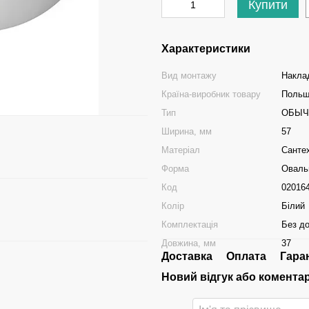
Купити
Характеристики
Вид монтажу
Накла
Країна-виробник товару
Поль
Тип
ОБЫЧ
Ширина, мм
57
Матеріал
Санте
Форма
Оваль
Код
02016
Колір
Білий
Комплектація
Без д
Довжина, мм
37
Доставка
Оплата
Гара
Новий відгук або комента