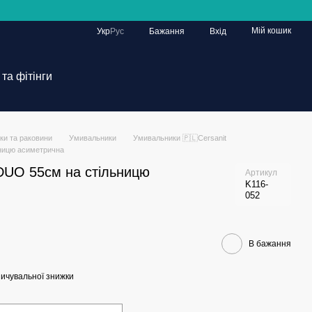
Мій кошик
Укр
Рус
Бажання
Вхід
та фітінги
ки та раковини
Умивальники
Умивальники 🇵🇱Cersanit
ницю асиметрична
DUO 55см на стільницю
Артикул
K116-
052
В бажання
ичувальної знижки