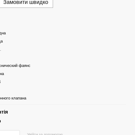
Замовити швидко
дна
ща
.
хнический фаянс
на
4
онного клапана
нтія
р
Увійти за допомогою