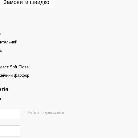
Замовити швидко
й
онтальний
а
.
аст Soft Close
хнічний фарфор
4
нтія
р
Увійти за допомогою