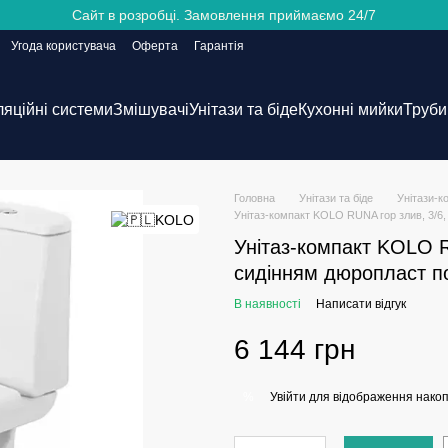
Сайт в розробці. Замовлення приймаємо 24/7
Угода користувача
Оферта
Гарантія
ляційні системи
Змішувачі
Унітази та біде
Кухонні мийки
Труби 
Головна
Унітази та біде
Унітази-к
Унітаз-компакт KOLO RUNA гoр злив, 3/6, 
Унітаз-компакт KOLO RU
сидінням дюропласт по
В наявності
Написати відгук
6 144 грн
Увійти
для відображення накоп
%