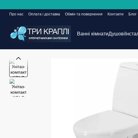
Перейти до основного контенту
Про нас
Оплата і доставка
Обмін та повернення
Контакти
Блог
Сайт ще в розробці, але замовлення приймаються 24/7
Ванні кімнати
Душові
Інста