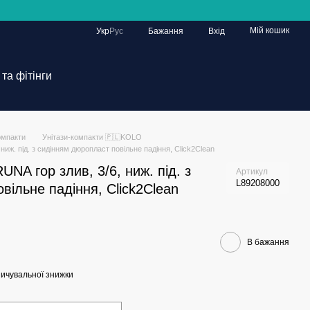
Мій кошик
Укр
Рус
Бажання
Вхід
та фітінги
омпакти
Унітази-компакти 🇵🇱KOLO
ниж. під. з сидінням дюропласт повільне падіння, Click2Clean
NA гoр злив, 3/6, ниж. під. з
Артикул
L89208000
вільне падіння, Click2Clean
В бажання
ичувальної знижки