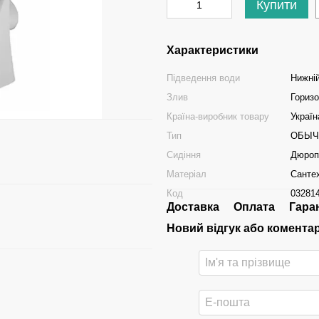
Купити
Характеристики
Підведення води
Нижні
Злив
Гориз
Країна-виробник товару
Україн
Тип
ОБЫЧ
Сидіння
Дюропл
Матеріал
Санте
Код
03281
Доставка
Оплата
Гара
Новий відгук або комента